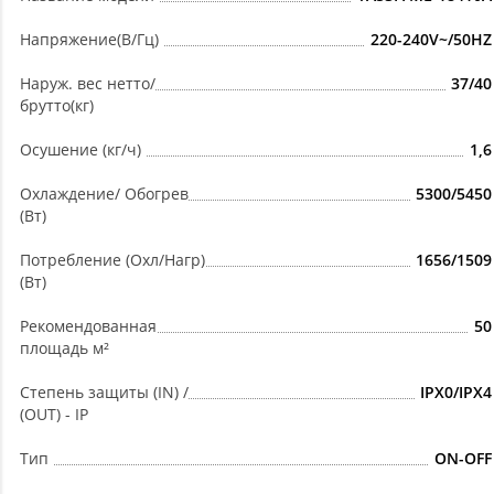
Напряжение(В/Гц)
220-240V~/50HZ
Наруж. вес нетто/
37/40
брутто(кг)
Осушение (кг/ч)
1,6
Охлаждение/ Обогрев
5300/5450
(Вт)
Потребление (Охл/Нагр)
1656/1509
(Вт)
Рекомендованная
50
площадь м²
Степень защиты (IN) /
IPX0/IPX4
(OUT) - IP
Тип
ON-OFF