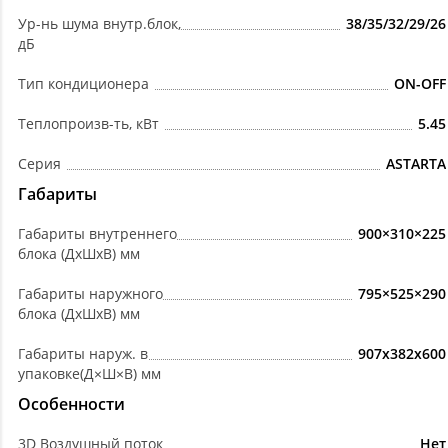
Ур-нь шума внутр.блок,
38/35/32/29/26
дБ
Тип кондиционера
ON-OFF
Теплопроизв-ть, кВт
5.45
Серия
ASTARTA
Габариты
Габариты внутреннего
900×310×225
блока (ДхШхВ) мм
Габариты наружного
795×525×290
блока (ДхШхВ) мм
Габариты наруж. в
907x382x600
упаковке(Д×Ш×В) мм
Особенности
3D Воздушный поток
Нет