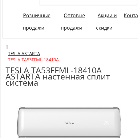
Розничные
Оптовые
Акции и
Конта
продажи
продажи
скидки
TESLA ASTARTA
TESLA TA53FFML-18410A
TESLA TA53FFML-18410A
ASTARTA настенная сплит
система