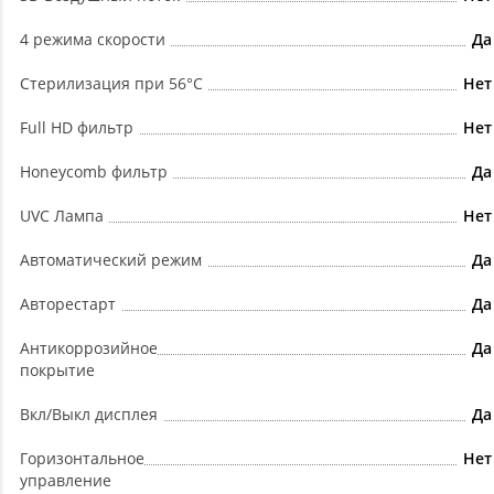
4 режима скорости
Да
Cтерилизация при 56°C
Нет
Full HD фильтр
Нет
Honeycomb фильтр
Да
UVC Лампа
Нет
Автоматический режим
Да
Авторестарт
Да
Антикоррозийное
Да
покрытие
Вкл/Выкл дисплея
Да
Горизонтальное
Нет
управление