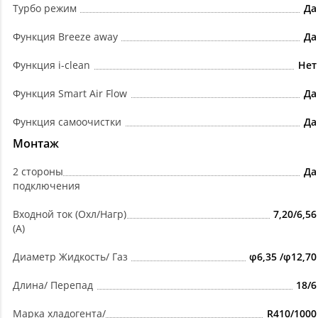
Турбо режим
Да
Функция Breeze away
Да
Функция i-clean
Нет
Функция Smart Air Flow
Да
Функция самоочистки
Да
Монтаж
2 стороны
Да
подключения
Входной ток (Охл/Нагр)
7,20/6,56
(А)
Диаметр Жидкость/ Газ
φ6,35 /φ12,70
Длина/ Перепад
18/6
Марка хладогента/
R410/1000