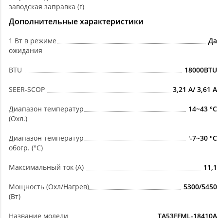
заводская заправка (г)
Дополнительные характеристики
1 Вт в режиме
Да
ожидания
BTU
18000BTU
SEER-SCOP
3,21 A/ 3,61 A
Диапазон температур
14~43 °C
(Охл.)
Диапазон температур
'-7~30 °C
обогр. (°C)
Максимальный ток (А)
11,1
Мощность (Охл/Нагрев)
5300/5450
(Вт)
Название модели
TA53FFML-18410A