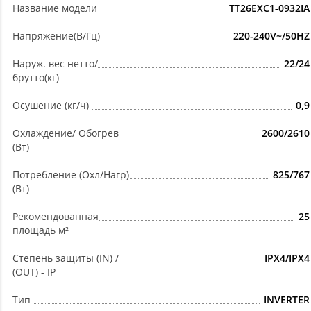
Название модели
TT26EXC1-0932IA
Напряжение(В/Гц)
220-240V~/50HZ
Наруж. вес нетто/
22/24
брутто(кг)
Осушение (кг/ч)
0,9
Охлаждение/ Обогрев
2600/2610
(Вт)
Потребление (Охл/Нагр)
825/767
(Вт)
Рекомендованная
25
площадь м²
Степень защиты (IN) /
IPX4/IPX4
(OUT) - IP
Тип
INVERTER