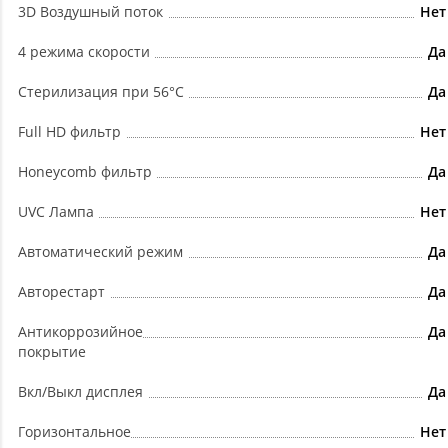
3D Воздушный поток
Нет
4 режима скорости
Да
Cтерилизация при 56°C
Да
Full HD фильтр
Нет
Honeycomb фильтр
Да
UVC Лампа
Нет
Автоматический режим
Да
Авторестарт
Да
Антикоррозийное
Да
покрытие
Вкл/Выкл дисплея
Да
Горизонтальное
Нет