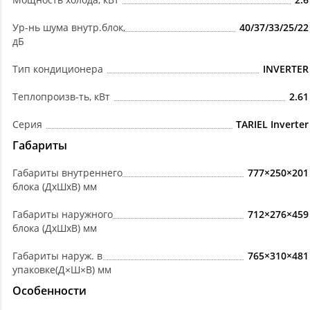
Ур-нь шума внутр.блок,
40/37/33/25/22
дБ
Тип кондиционера
INVERTER
Теплопроизв-ть, кВт
2.61
Серия
TARIEL Inverter
Габариты
Габариты внутреннего
777×250×201
блока (ДхШхВ) мм
Габариты наружного
712×276×459
блока (ДхШхВ) мм
Габариты наруж. в
765×310×481
упаковке(Д×Ш×В) мм
Особенности