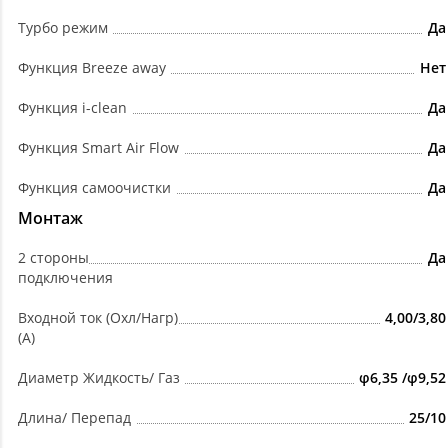
Турбо режим
Да
Функция Breeze away
Нет
Функция i-clean
Да
Функция Smart Air Flow
Да
Функция самоочистки
Да
Монтаж
2 стороны
Да
подключения
Входной ток (Охл/Нагр)
4,00/3,80
(А)
Диаметр Жидкость/ Газ
φ6,35 /φ9,52
Длина/ Перепад
25/10