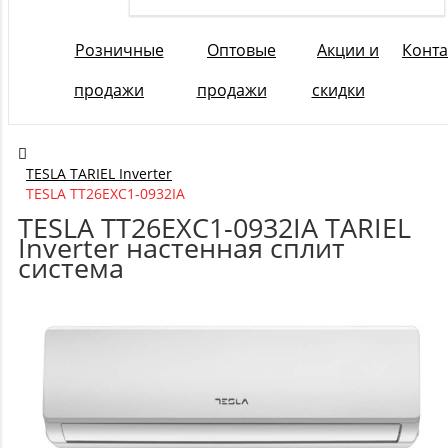
Розничные
Оптовые
Акции и
Конта
продажи
продажи
скидки
TESLA TARIEL Inverter
TESLA TT26EXC1-0932IA
TESLA TT26EXC1-0932IA TARIEL
Inverter настенная сплит
система