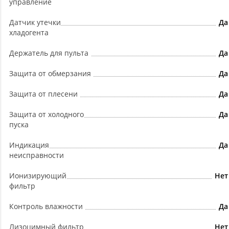
управление
Датчик утечки
Да
хладогента
Держатель для пульта
Да
Защита от обмерзания
Да
Защита от плесени
Да
Защита от холодного
Да
пуска
Индикация
Да
неисправности
Ионизирующий
Нет
фильтр
Контроль влажности
Да
Лизоцимный фильтр
Нет